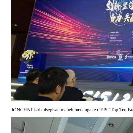
JONCHN
Listrik
al
sepisan maneh menangake CEIS "Top Ten Bran