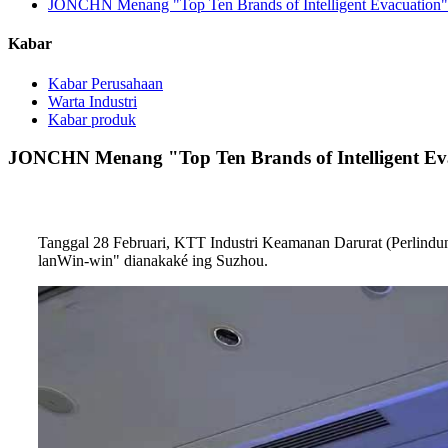
JONCHN Menang "Top Ten Brands of Intelligent Evacuation"
Kabar
Kabar Perusahaan
Warta Industri
Kabar produk
JONCHN Menang "Top Ten Brands of Intelligent Ev
Tanggal 28 Februari, KTT Industri Keamanan Darurat (Perlindu
lan
W
in-win" dianakaké ing Suzhou.