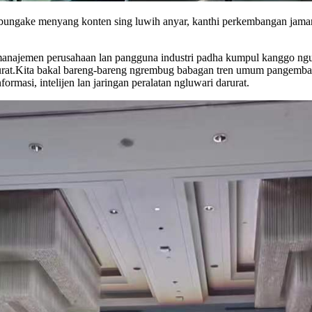
gabungake menyang konten sing luwih anyar, kanthi perkembangan jama
rat, manajemen perusahaan lan pangguna industri padha kumpul kanggo
darurat.Kita bakal bareng-bareng ngrembug babagan tren umum pangemban
formasi, intelijen lan jaringan peralatan ngluwari darurat.