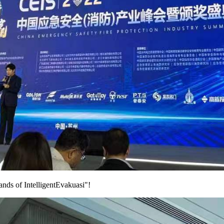
ds of Intelligent
E
vakuasi"!