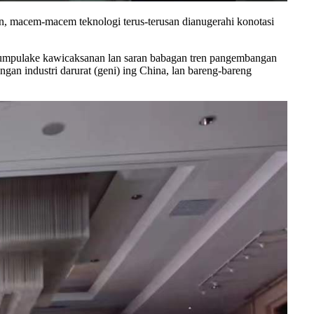
n, macem-macem teknologi terus-terusan dianugerahi konotasi
 ngumpulake kawicaksanan lan saran babagan tren pangembangan
gan industri darurat (geni) ing China, lan bareng-bareng