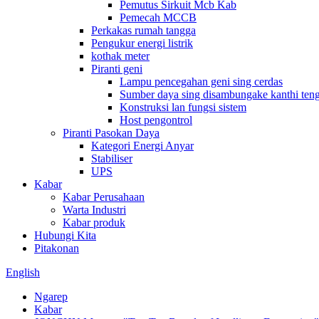
Pemutus Sirkuit Mcb Kab
Pemecah MCCB
Perkakas rumah tangga
Pengukur energi listrik
kothak meter
Piranti geni
Lampu pencegahan geni sing cerdas
Sumber daya sing disambungake kanthi ten
Konstruksi lan fungsi sistem
Host pengontrol
Piranti Pasokan Daya
Kategori Energi Anyar
Stabiliser
UPS
Kabar
Kabar Perusahaan
Warta Industri
Kabar produk
Hubungi Kita
Pitakonan
English
Ngarep
Kabar