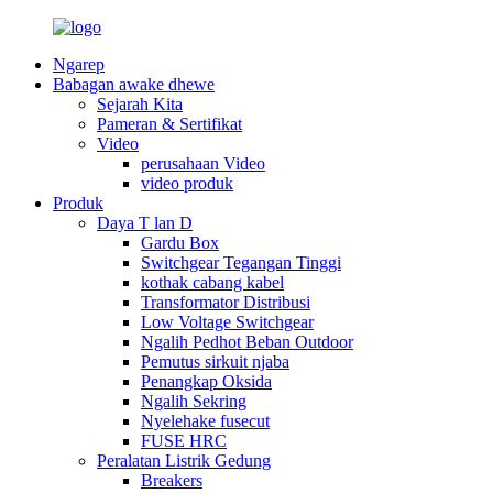
Ngarep
Babagan awake dhewe
Sejarah Kita
Pameran & Sertifikat
Video
perusahaan Video
video produk
Produk
Daya T lan D
Gardu Box
Switchgear Tegangan Tinggi
kothak cabang kabel
Transformator Distribusi
Low Voltage Switchgear
Ngalih Pedhot Beban Outdoor
Pemutus sirkuit njaba
Penangkap Oksida
Ngalih Sekring
Nyelehake fusecut
FUSE HRC
Peralatan Listrik Gedung
Breakers